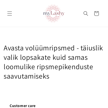
Teksti
juurde
Ostukorv
Avasta volüümripsmed - täiuslik
valik lopsakate kuid samas
loomulike ripsmepikenduste
saavutamiseks
Customer care